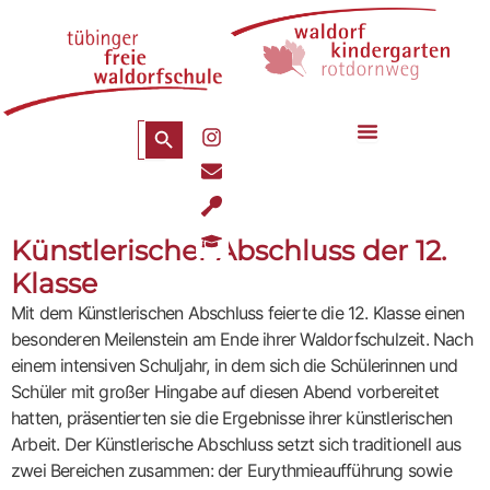
Zum
Inhalt
springen
Search Button
Search
I
for:
n
E
s
n
t
U
v
a
t
e
g
G
e
Künstlerischer Abschluss der 12.
l
r
r
n
o
a
a
Klasse
s
p
m
d
i
e
Mit dem Künstlerischen Abschluss feierte die 12. Klasse einen
u
l
a
besonderen Meilenstein am Ende ihrer Waldorfschulzeit. Nach
-
t
s
einem intensiven Schuljahr, in dem sich die Schülerinnen und
i
p
Schüler mit großer Hingabe auf diesen Abend vorbereitet
o
o
hatten, präsentierten sie die Ergebnisse ihrer künstlerischen
n
o
-
Arbeit. Der Künstlerische Abschluss setzt sich traditionell aus
n
c
zwei Bereichen zusammen: der Eurythmieaufführung sowie
a