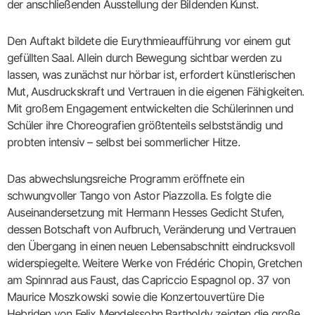
der anschließenden Ausstellung der Bildenden Kunst.
p
Den Auftakt bildete die Eurythmieaufführung vor einem gut
gefüllten Saal. Allein durch Bewegung sichtbar werden zu
lassen, was zunächst nur hörbar ist, erfordert künstlerischen
Mut, Ausdruckskraft und Vertrauen in die eigenen Fähigkeiten.
Mit großem Engagement entwickelten die Schülerinnen und
Schüler ihre Choreografien größtenteils selbstständig und
probten intensiv – selbst bei sommerlicher Hitze.
Das abwechslungsreiche Programm eröffnete ein
schwungvoller Tango von Astor Piazzolla. Es folgte die
Auseinandersetzung mit Hermann Hesses Gedicht Stufen,
dessen Botschaft von Aufbruch, Veränderung und Vertrauen
den Übergang in einen neuen Lebensabschnitt eindrucksvoll
widerspiegelte. Weitere Werke von Frédéric Chopin, Gretchen
am Spinnrad aus Faust, das Capriccio Espagnol op. 37 von
Maurice Moszkowski sowie die Konzertouvertüre Die
Hebriden von Felix Mendelssohn Bartholdy zeigten die große