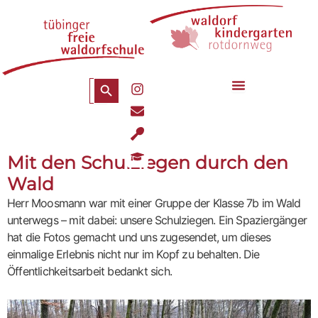
Zum
Inhalt
springen
Search Button
Search
I
for:
n
E
s
n
t
U
v
a
t
e
g
G
e
Mit den Schulziegen durch den
l
r
r
n
o
a
a
Wald
s
p
m
d
i
e
Herr Moosmann war mit einer Gruppe der Klasse 7b im Wald
u
l
a
unterwegs – mit dabei: unsere Schulziegen. Ein Spaziergänger
-
t
s
hat die Fotos gemacht und uns zugesendet, um dieses
i
p
einmalige Erlebnis nicht nur im Kopf zu behalten. Die
o
o
Öffentlichkeitsarbeit bedankt sich.
n
o
-
n
c
a