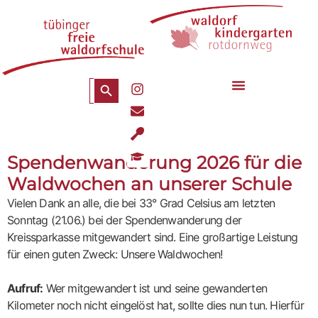
Zum
Inhalt
springen
Search Button
Search
I
for:
n
E
s
n
t
U
v
a
t
e
g
G
e
Spendenwanderung 2026 für die
l
r
r
n
o
a
a
Waldwochen an unserer Schule
s
p
m
d
i
e
Vielen Dank an alle, die bei 33° Grad Celsius am letzten
u
l
a
Sonntag (21.06.) bei der Spendenwanderung der
-
t
s
Kreissparkasse mitgewandert sind. Eine großartige Leistung
i
p
für einen guten Zweck: Unsere Waldwochen!
o
o
n
o
-
Aufruf:
Wer mitgewandert ist und seine gewanderten
n
c
Kilometer noch nicht eingelöst hat, sollte dies nun tun. Hierfür
a